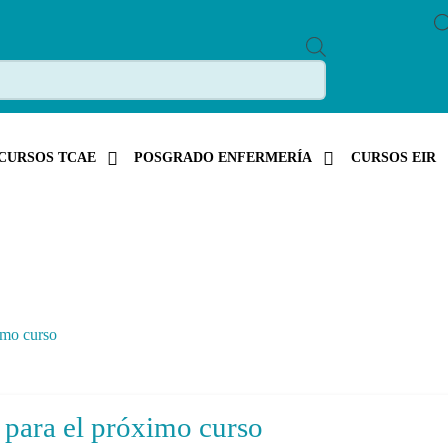
P
R
O
D
U
C
T
S
CURSOS TCAE
POSGRADO ENFERMERÍA
CURSOS EIR
S
E
A
R
C
H
imo curso
 para el próximo curso