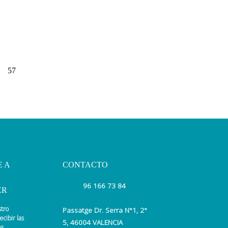
57
E A
CONTACTO
96 166 73 84
ER
stro
Passatge Dr. Serra N°1, 2°
ecibir las
5, 46004 VALENCIA
s.