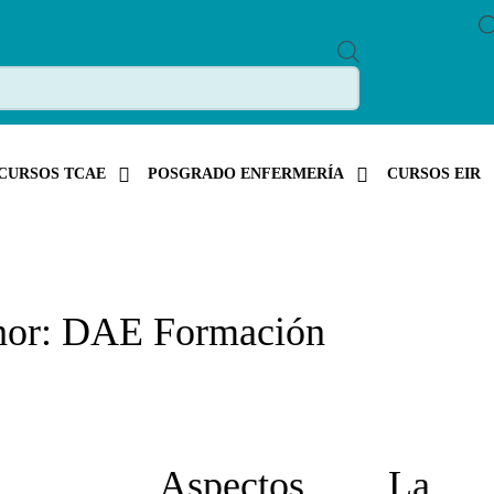
P
R
O
D
U
C
T
S
CURSOS TCAE
POSGRADO ENFERMERÍA
CURSOS EIR
S
E
A
R
C
H
hor: DAE Formación
Aspectos
La