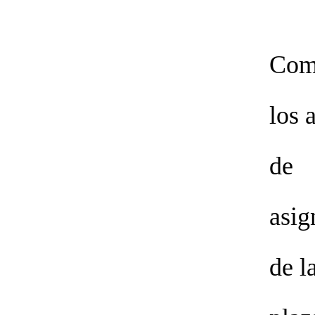
Com
los 
de
asig
de l