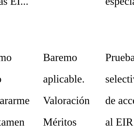
as EI...
especia
mo
Baremo
Prueb
o
aplicable.
select
pararme
Valoración
de acc
examen
Méritos
al EIR