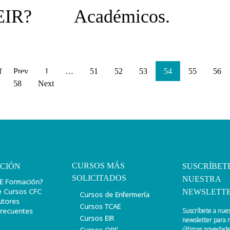
EIR?
Académicos.
f
Prev
1
…
51
52
53
54
55
56
58
Next
CURSOS MÁS
CIÓN
SUSCRÍBET
SOLICITADOS
NUESTRA
E Formación?
e Cursos CFC
NEWSLETT
Cursos de Enfermería
utores
Cursos TCAE
Frecuentes
Suscríbete a nue
Cursos EIR
newsletter para r
Cursos OPE
últimas novedade