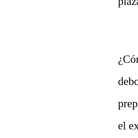
plaz
¿Có
deb
pre
el 