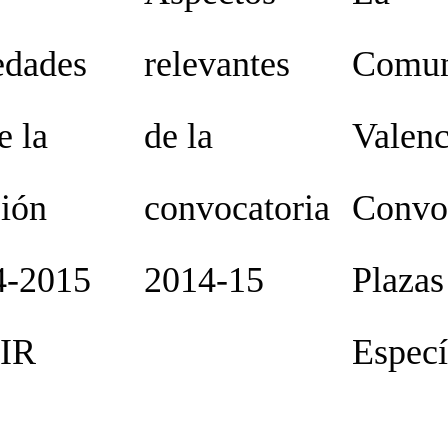
edades
relevantes
Comun
e la
de la
Valenc
ión
convocatoria
Convo
4-2015
2014-15
Plazas
EIR
Específ