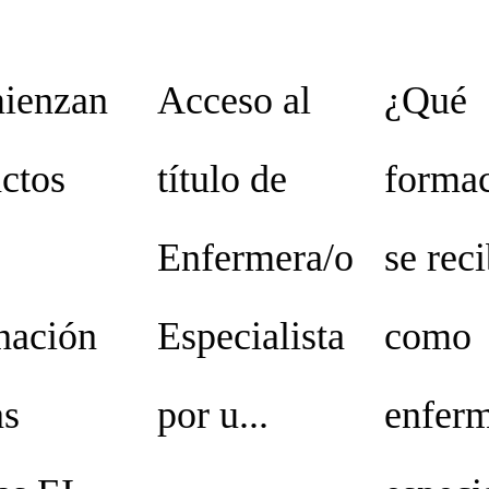
ienzan
Acceso al
¿Qué
actos
título de
forma
Enfermera/o
se rec
nación
Especialista
como
as
por u...
enfer