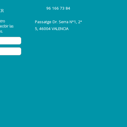
96 166 73 84
ER
stro
Passatge Dr. Serra N°1, 2°
ecibir las
5, 46004 VALENCIA
s.