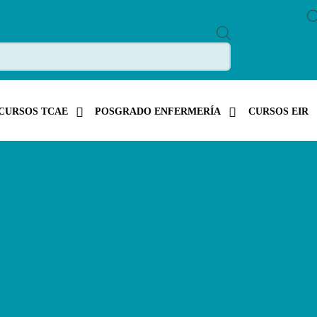
P
R
O
D
U
C
T
S
CURSOS TCAE
POSGRADO ENFERMERÍA
CURSOS EIR
S
E
A
R
C
H