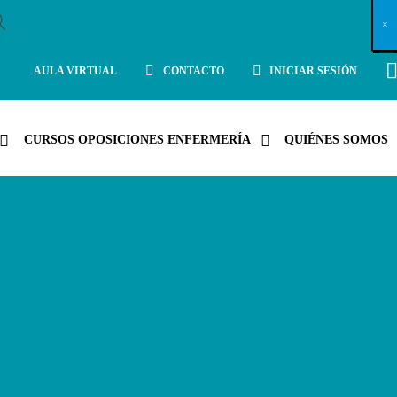
X
×
×
×
×
×
×
×
×
×
×
×
×
×
×
×
×
×
×
×
×
×
×
×
×
×
×
×
×
×
×
×
×
×
×
×
×
×
×
×
×
×
×
×
×
×
×
×
×
×
×
×
×
×
×
×
×
×
×
×
×
×
×
×
×
×
×
×
×
×
×
×
×
×
×
×
×
×
×
×
×
×
×
×
×
×
×
×
×
×
×
×
×
×
×
×
×
×
×
×
×
×
×
×
×
×
×
×
×
×
×
×
×
×
×
×
×
×
×
×
×
×
×
×
×
×
×
×
×
×
×
×
×
×
×
×
×
×
×
×
×
×
×
×
×
×
×
×
×
×
×
×
×
×
×
×
×
×
×
×
×
×
×
×
×
×
×
×
×
×
×
×
×
×
×
×
×
×
×
×
×
×
×
×
×
×
×
×
×
×
×
×
×
×
×
×
×
×
×
×
×
×
×
×
×
×
×
×
×
×
×
×
×
×
×
×
×
AULA VIRTUAL
CONTACTO
INICIAR SESIÓN
CURSOS OPOSICIONES ENFERMERÍA
QUIÉNES SOMOS