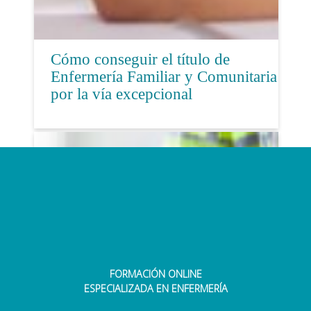
Cómo conseguir el título de
Enfermería Familiar y Comunitaria
por la vía excepcional
FORMACIÓN ONLINE
Tudela formará en RCP a sus
ESPECIALIZADA EN ENFERMERÍA
centros educativos, en