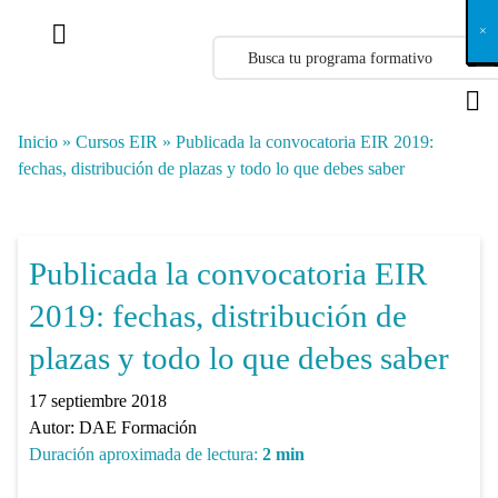
X
×
×
×
×
×
×
×
×
×
×
×
×
×
×
×
×
×
×
×
×
×
×
×
×
×
×
×
×
×
×
×
×
×
×
×
×
×
×
×
×
×
×
×
×
×
×
×
×
×
×
×
×
×
×
×
×
×
×
×
×
×
×
×
×
×
×
×
×
×
×
×
×
×
×
×
×
×
×
×
×
×
×
×
×
×
×
×
×
×
×
×
×
×
×
×
×
×
×
×
×
×
×
×
×
×
×
×
×
×
×
×
×
×
×
×
×
×
×
×
×
×
×
×
×
×
×
×
×
×
×
×
×
×
×
×
×
×
×
×
×
×
×
×
×
×
×
×
×
×
×
×
×
×
×
×
×
×
×
×
×
×
×
×
×
×
×
×
×
×
×
×
×
×
×
×
×
×
×
×
×
×
×
×
×
×
×
×
×
×
×
×
×
×
×
×
×
×
×
×
×
×
×
×
×
×
×
×
×
×
×
×
×
×
×
×
×
Inicio
»
Cursos EIR
»
Publicada la convocatoria EIR 2019:
fechas, distribución de plazas y todo lo que debes saber
Publicada la convocatoria EIR
2019: fechas, distribución de
plazas y todo lo que debes saber
17 septiembre 2018
Autor:
DAE Formación
Duración aproximada de lectura:
2
min