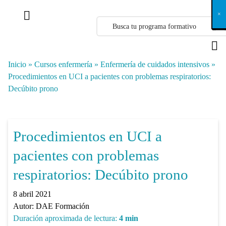
X
×
×
×
×
×
×
×
×
×
×
×
×
×
×
×
×
×
×
×
×
×
×
×
×
×
×
×
×
×
×
×
×
×
×
×
×
×
×
×
×
×
×
×
×
×
×
×
×
×
×
×
×
×
×
×
×
×
×
×
×
×
×
×
×
×
×
×
×
×
×
×
×
×
×
×
×
×
×
×
×
×
×
×
×
×
×
×
×
×
×
×
×
×
×
×
×
×
×
×
×
×
×
×
×
×
×
×
×
×
×
×
×
×
×
×
×
×
×
×
×
×
×
×
×
×
×
×
×
×
×
×
×
×
×
×
×
×
×
×
×
×
×
×
×
×
×
×
×
×
×
×
×
×
×
×
×
×
×
×
×
×
×
×
×
×
×
×
×
×
×
×
×
×
×
×
×
×
×
×
×
×
×
×
×
×
×
×
×
×
×
×
×
×
×
×
×
×
×
×
×
×
×
×
×
×
×
×
×
×
×
×
×
×
×
×
×
Inicio
»
Cursos enfermería
»
Enfermería de cuidados intensivos
»
Procedimientos en UCI a pacientes con problemas respiratorios:
Decúbito prono
Procedimientos en UCI a
pacientes con problemas
respiratorios: Decúbito prono
8 abril 2021
Autor:
DAE Formación
Duración aproximada de lectura:
4
min