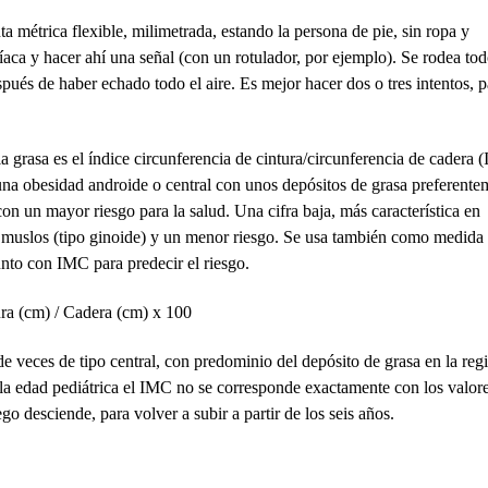
 métrica flexible, milimetrada, estando la persona de pie, sin ropa y
 ilíaca y hacer ahí una señal (con un rotulador, por ejemplo). Se rodea tod
pués de haber echado todo el aire. Es mejor hacer dos o tres intentos, p
a grasa es el índice circunferencia de cintura/circunferencia de cadera 
una obesidad androide o central con unos depósitos de grasa preferente
con un mayor riesgo para la salud. Una cifra baja, más característica en
s y muslos (tipo ginoide) y un menor riesgo. Se usa también como medida
nto con IMC para predecir el riesgo.
ra (cm) / Cadera (cm) x 100
de veces de tipo central, con predominio del depósito de grasa en la reg
la edad pediátrica el IMC no se corresponde exactamente con los valore
go desciende, para volver a subir a partir de los seis años.