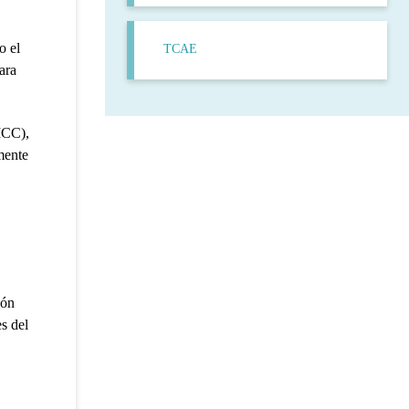
o el
TCAE
ara
(ICC),
mente
ión
s del