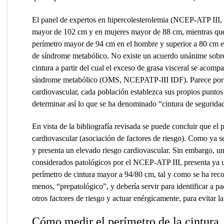
El panel de expertos en hipercolesterolemia (NCEP-ATP III, 
mayor de 102 cm y en mujeres mayor de 88 cm, mientras qu
perímetro mayor de 94 cm en el hombre y superior a 80 cm en 
de síndrome metabólico. No existe un acuerdo unánime sobre c
cintura a partir del cual el exceso de grasa visceral se acomp
síndrome metabólico (OMS, NCEPATP-III IDF). Parece por tan
cardiovascular, cada población establezca sus propios puntos 
determinar así lo que se ha denominado “cintura de segurida
En vista de la bibliografía revisada se puede concluir que el 
cardiovascular (asociación de factores de riesgo). Como ya s
y presenta un elevado riesgo cardiovascular. Sin embargo, un 
considerados patológicos por el NCEP-ATP III, presenta ya un
perímetro de cintura mayor a 94/80 cm, tal y como se ha rec
menos, “prepatológico”, y debería servir para identificar a p
otros factores de riesgo y actuar enérgicamente, para evitar 
Cómo medir el perímetro de la cintura