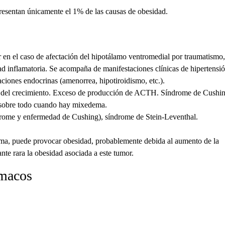
resentan únicamente el 1% de las causas de obesidad.
 en el caso de afectación del hipotálamo ventromedial por traumatismo,
d inflamatoria. Se acompaña de manifestaciones clínicas de hipertensi
taciones endocrinas (amenorrea, hipotiroidismo, etc.).
ona del crecimiento. Exceso de producción de ACTH. Síndrome de Cushin
 sobre todo cuando hay mixedema.
ndrome y enfermedad de Cushing), síndrome de Stein-Leventhal.
noma, puede provocar obesidad, probablemente debida al aumento de la
nte rara la obesidad asociada a este tumor.
rmacos