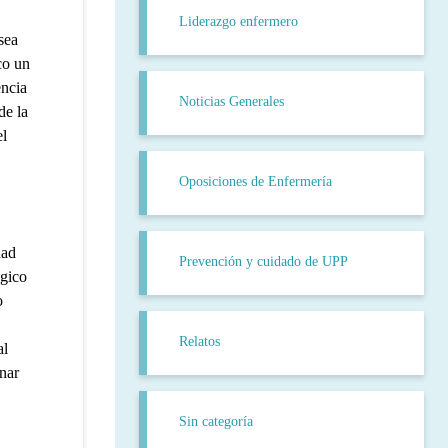
Liderazgo enfermero
sea
co un
encia
Noticias Generales
de la
el
Oposiciones de Enfermería
dad
Prevención y cuidado de UPP
ógico
o
Relatos
al
inar
Sin categoría