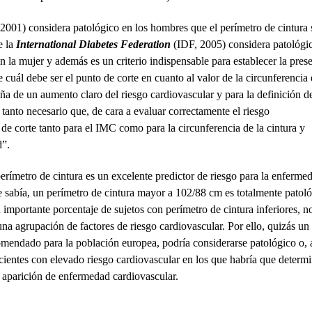
2001) considera patológico en los hombres que el perímetro de cintura 
e la
International Diabetes Federation
(IDF, 2005) considera patológi
la mujer y además es un criterio indispensable para establecer la pres
uál debe ser el punto de corte en cuanto al valor de la circunferencia 
aña de un aumento claro del riesgo cardiovascular y para la definición d
to necesario que, de cara a evaluar correctamente el riesgo
de corte tanto para el IMC como para la circunferencia de la cintura y
d”.
perímetro de cintura es un excelente predictor de riesgo para la enferme
e sabía, un perímetro de cintura mayor a 102/88 cm es totalmente patol
importante porcentaje de sujetos con perímetro de cintura inferiores, n
a agrupación de factores de riesgo cardiovascular. Por ello, quizás un
omendado para la población europea, podría considerarse patológico o, 
acientes con elevado riesgo cardiovascular en los que habría que determ
la aparición de enfermedad cardiovascular.