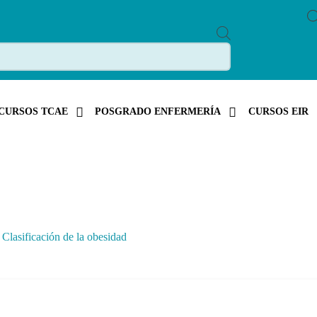
P
R
O
D
U
C
T
S
CURSOS TCAE
POSGRADO ENFERMERÍA
CURSOS EIR
S
E
A
R
C
H
»
Clasificación de la obesidad