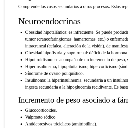
Comprende los casos secundarios a otros procesos. Estas rep
Neuroendocrinas
Obesidad hipotalámica: es infrecuente. Se puede producir
tumor (craneofaringiomas, hamartomas, etc.) o enfermeda
intracraneal (cefalea, alteración de la visión), de manifes
Obesidad hipofisaria y suprarrenal: déficit de la horm
Hipotiroidismo: se acompaña de un incremento de peso,
Hiperinsulinismo, hipopituitarismo, hipercorticismo (sí
Síndrome de ovario poliquístico.
Insulinoma: la hiperinsulinemia, secundaria a un insuli
ingesta secundaria a la hipoglucemia recidivante. Es basta
Incremento de peso asociado a fá
Glucocorticoides.
Valproato sódico.
Antidepresivos tricíclicos (amitriptilina).