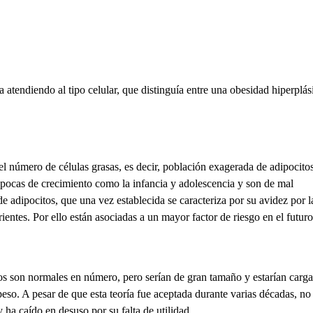
a atendiendo al tipo celular, que distinguía entre una obesidad hiperplás
el número de células grasas, es decir, población exagerada de adipocito
épocas de crecimiento como la infancia y adolescencia y son de mal
e adipocitos, que una vez establecida se caracteriza por su avidez por l
rientes. Por ello están asociadas a un mayor factor de riesgo en el futuro
itos son normales en número, pero serían de gran tamaño y estarían carg
peso. A pesar de que esta teoría fue aceptada durante varias décadas, no
 ha caído en desuso por su falta de utilidad.