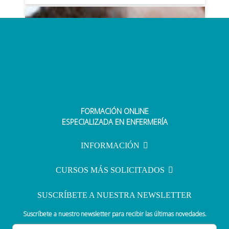
FORMACIÓN ONLINE
Una matrona imparte formación
ESPECIALIZADA EN ENFERMERÍA
sobre el fomento de la lactancia
materna
INFORMACIÓN
CURSOS MÁS SOLICITADOS
SUSCRÍBETE A NUESTRA NEWSLETTER
Suscríbete a nuestro newsletter para recibir las últimas novedades.