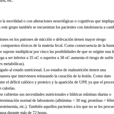
dos, etc.
en la movilidad o con alteraciones neurológicas o cognitivas que impliq
 este grupo también se encuentran los pacientes con intolerancia a cam
ciones en los patrones de micción o defecación tienen mayor riesgo
os compuestos tóxicos de la materia fecal. Como consecuencia de la hu
e supone multiplicar por cinco las posibilidades de que se origine una l
ega a ser inferior a 35 oC o superior a 38 oC aumenta el riesgo de sufrir
es metabólicas).
gado al estado nutricional. Los estados de malnutrición tienen una
l manera que intervienen retrasando la curación de la lesión. Como dato
re el déficit calórico y proteico y la aparición de UPP, ya que el proce
 calorías.
ne cubiertas sus necesidades nutricionales e hídricas mínimas diarias o
terminación normal de laboratorio (albúmina < 30 mg; proteínas < 60m
roteinemia, etc.). También aquellos pacientes a los que no se les procu
causa durante más de 72 horas.