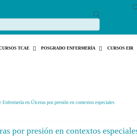
P
R
O
D
U
C
T
S
CURSOS TCAE
POSGRADO ENFERMERÍA
CURSOS EIR
S
E
A
R
C
H
 Enfermería en Úlceras por presión en contextos especiales
as por presión en contextos especiale