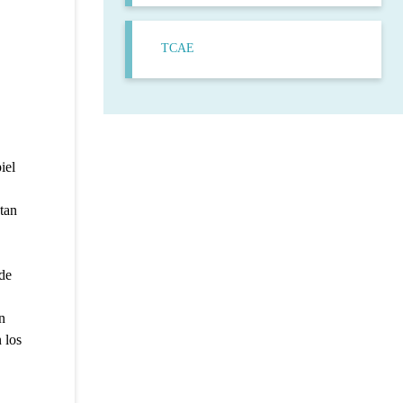
TCAE
iel
tan
 de
n
 los