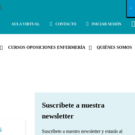
X
×
×
×
×
×
×
×
×
×
×
×
×
×
×
×
×
×
×
×
×
×
×
×
×
×
×
×
×
×
×
×
×
×
×
×
×
×
×
×
×
×
×
×
×
×
×
×
×
×
×
×
×
×
×
×
×
×
×
×
×
×
×
×
×
×
×
×
×
×
×
×
×
×
×
×
×
×
×
×
×
×
×
×
×
×
×
×
×
×
×
×
×
×
×
×
×
×
×
×
×
×
×
×
×
×
×
×
×
×
×
×
×
×
×
×
×
×
×
×
×
×
×
×
×
×
×
×
×
×
×
×
×
×
×
×
×
×
×
×
×
×
×
×
×
×
×
×
×
×
×
×
×
×
×
×
×
×
×
×
×
×
×
×
×
×
×
×
×
×
×
×
×
×
×
×
×
×
×
×
×
×
×
×
×
×
×
×
×
×
×
×
×
×
×
×
×
×
×
×
×
×
×
×
×
×
×
×
×
×
×
×
×
×
×
×
×
AULA VIRTUAL
CONTACTO
INICIAR SESIÓN
CURSOS OPOSICIONES ENFERMERÍA
QUIÉNES SOMOS
Suscríbete a nuestra
newsletter
s
Suscríbete a nuestro newsletter y estarás al