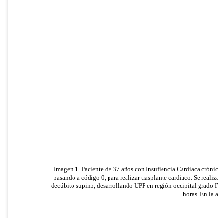
Imagen 1. Paciente de 37 años con Insufiencia Cardiaca crónica
pasando a código 0, para realizar trasplante cardiaco. Se real
decúbito supino, desarrollando UPP en región occipital grado I
horas. En la 