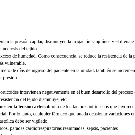
ntan la presión capilar, disminuyen la irrigación sanguínea y el drenaje
 necrosis del tejido.
l exceso de humedad. Como consecuencia, se reduce la resistencia de la p
ás vulnerable.
mero de días de ingreso del paciente en la unidad, también se incremen
r presión.
rticoides intervienen negativamente en el buen desarrollo del proceso
esistencia del tejido disminuye, etc.
s en la tensión arterial:
uno de los factores intrínsecos que favorece
erial. Por lo tanto, cualquier fármaco que pueda ocasionar variaciones en
iastólica debe ser vigilado.
cos, paradas cardiorrespiratorias reanimadas, sepsis, pacientes