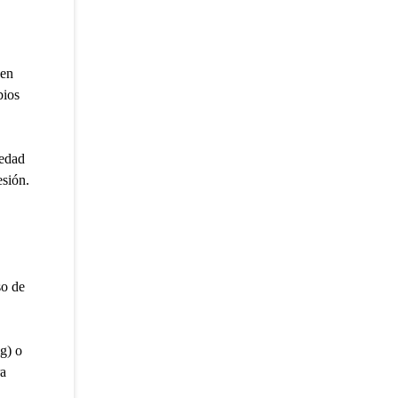
uen
bios
medad
esión.
so de
g) o
ra