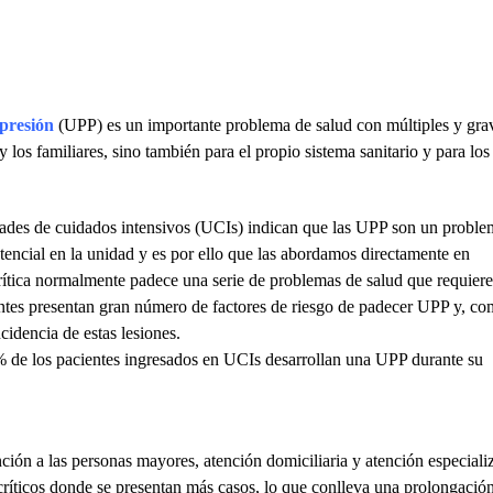
 presión
(UPP) es un importante problema de salud con múltiples y gra
 los familiares, sino también para el propio sistema sanitario y para los
dades de cuidados intensivos (UCIs) indican que las UPP son un proble
stencial en la unidad y es por ello que las abordamos directamente en
crítica normalmente padece una serie de problemas de salud que requiere
ientes presentan gran número de factores de riesgo de padecer UPP y, c
cidencia de estas lesiones.
% de los pacientes ingresados en UCIs desarrollan una UPP durante su
ón a las personas mayores, atención domiciliaria y atención especiali
críticos donde se presentan más casos, lo que conlleva una prolongació