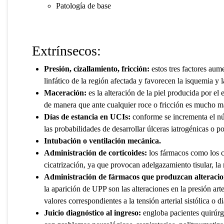
Patología de base
Extrínsecos:
Presión, cizallamiento, fricción:
estos tres factores aume
linfático de la región afectada y favorecen la isquemia y la
Maceración:
es la alteración de la piel producida por e
de manera que ante cualquier roce o fricción es mucho m
Días de estancia en UCIs:
conforme se incrementa el nú
las probabilidades de desarrollar úlceras iatrogénicas o po
Intubación o ventilación mecánica.
Administración de corticoides:
los fármacos como los co
cicatrización, ya que provocan adelgazamiento tisular, la r
Administración de fármacos que produzcan alteracione
la aparición de UPP son las alteraciones en la presión art
valores correspondientes a la tensión arterial sistólica o d
Juicio diagnóstico al ingreso:
engloba pacientes quirúrgi