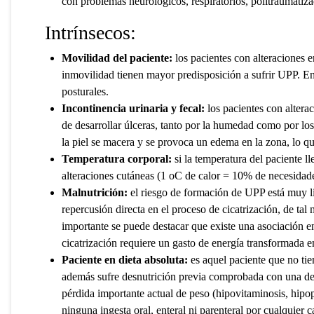
con problemas neurológicos, respiratorios, politraumatiza
Intrínsecos:
Movilidad del paciente:
los pacientes con alteraciones 
inmovilidad tienen mayor predisposición a sufrir UPP. En
posturales.
Incontinencia urinaria y fecal:
los pacientes con altera
de desarrollar úlceras, tanto por la humedad como por l
la piel se macera y se provoca un edema en la zona, lo qu
Temperatura corporal:
si la temperatura del paciente ll
alteraciones cutáneas (1 oC de calor = 10% de necesidad
Malnutrición:
el riesgo de formación de UPP está muy li
repercusión directa en el proceso de cicatrización, de ta
importante se puede destacar que existe una asociación ent
cicatrización requiere un gasto de energía transformada en
Paciente en dieta absoluta:
es aquel paciente que no tie
además sufre desnutrición previa comprobada con una de
pérdida importante actual de peso (hipovitaminosis, hipop
ninguna ingesta oral, enteral ni parenteral por cualquier 