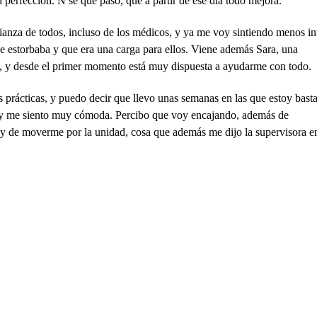
 perfección. N sé qué pasó, que a partir de ese día todo mejora.
anza de todos, incluso de los médicos, y ya me voy sintiendo menos in
 estorbaba y que era una carga para ellos. Viene además Sara, una
, y desde el primer momento está muy dispuesta a ayudarme con todo.
s prácticas, y puedo decir que llevo unas semanas en las que estoy bast
r y me siento muy cómoda. Percibo que voy encajando, además de
 y de moverme por la unidad, cosa que además me dijo la supervisora e