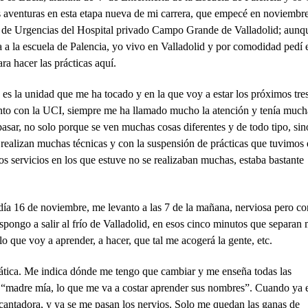
s aventuras en esta etapa nueva de mi carrera, que empecé en noviembr
 de Urgencias del Hospital privado Campo Grande de Valladolid; aunq
 a la escuela de Palencia, yo vivo en Valladolid y por comodidad pedí 
ara hacer las prácticas aquí.
es la unidad que me ha tocado y en la que voy a estar los próximos tre
nto con la UCI, siempre me ha llamado mucho la atención y tenía much
asar, no solo porque se ven muchas cosas diferentes y de todo tipo, sin
realizan muchas técnicas y con la suspensión de prácticas que tuvimos 
os servicios en los que estuve no se realizaban muchas, estaba bastante
día 16 de noviembre, me levanto a las 7 de la mañana, nerviosa pero co
ongo a salir al frío de Valladolid, en esos cinco minutos que separan 
o que voy a aprender, a hacer, que tal me acogerá la gente, etc.
pática. Me indica dónde me tengo que cambiar y me enseña todas las
so “madre mía, lo que me va a costar aprender sus nombres”. Cuando ya 
ntadora, y ya se me pasan los nervios. Solo me quedan las ganas de