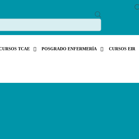
P
R
O
D
U
C
T
S
CURSOS TCAE
POSGRADO ENFERMERÍA
CURSOS EIR
S
E
A
R
C
H