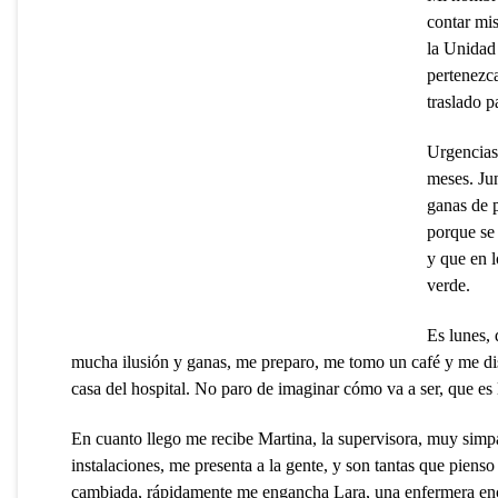
contar mi
la Unidad
pertenezca
traslado p
Urgencias 
meses. Ju
ganas de p
porque se 
y que en l
verde.
Es lunes, 
mucha ilusión y ganas, me preparo, me tomo un café y me disp
casa del hospital. No paro de imaginar cómo va a ser, que es l
En cuanto llego me recibe Martina, la supervisora, muy sim
instalaciones, me presenta a la gente, y son tantas que pien
cambiada, rápidamente me engancha Lara, una enfermera enca