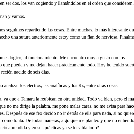
en ser dos, los van cogiendo y llamándolos en el orden que consideren.
laman y vamos.
os seguimos repartiendo las cosas. Entre muchas, lo más interesante q
hecho una sutura anteriormente estoy como un flan de nerviosa. Finalm
mo es lógico, al funcionamiento. Me encuentro muy a gusto con los
o que pueden y me dejan hacer prácticamente todo. Hoy he tenido suer
recién nacido de seis días.
alizar los electros, las analíticas y los Rx, entre otras cosas.
, ya que a Tamara la reubican en otra unidad. Todo va bien, pero el ma
que no me dirige la palabra, me pone malas caras, no me avisa para hac
es. Después de ese feo decido no ir detrás de ella para nada, si no quier
 como tonta. De todas maneras, algo que me planteo y que no entiendo
ció aprendida y en sus prácticas ya se lo sabía todo?