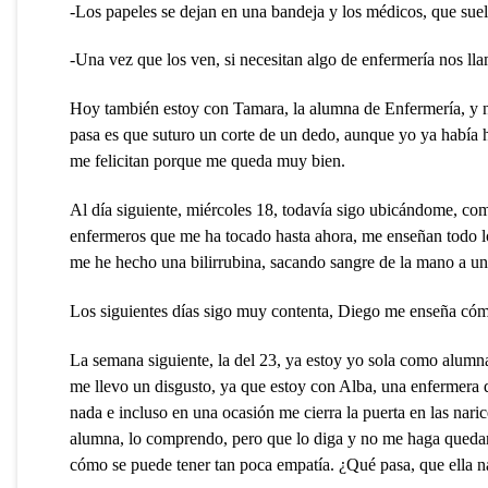
-Los papeles se dejan en una bandeja y los médicos, que suel
-Una vez que los ven, si necesitan algo de enfermería nos l
Hoy también estoy con Tamara, la alumna de Enfermería, y n
pasa es que suturo un corte de un dedo, aunque yo ya había 
me felicitan porque me queda muy bien.
Al día siguiente, miércoles 18, todavía sigo ubicándome, co
enfermeros que me ha tocado hasta ahora, me enseñan todo l
me he hecho una bilirrubina, sacando sangre de la mano a un 
Los siguientes días sigo muy contenta, Diego me enseña cómo an
La semana siguiente, la del 23, ya estoy yo sola como alumna
me llevo un disgusto, ya que estoy con Alba, una enfermera 
nada e incluso en una ocasión me cierra la puerta en las naric
alumna, lo comprendo, pero que lo diga y no me haga quedar
cómo se puede tener tan poca empatía. ¿Qué pasa, que ella na