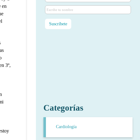
e en
ue
el
s
as
o
en 3º,
n
mi
Categorías
Cardiología
estoy