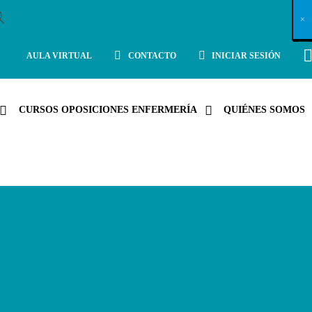
X
×
×
×
×
×
×
×
×
×
×
×
×
×
×
×
×
×
×
×
×
×
×
×
×
×
×
×
×
×
×
×
×
×
×
×
×
×
×
×
×
×
×
×
×
×
×
×
×
×
×
×
×
×
×
×
×
×
×
×
×
×
×
×
×
×
×
×
×
×
×
×
×
×
×
×
×
×
×
×
×
×
×
×
×
×
×
×
×
×
×
×
×
×
×
×
×
×
×
×
×
×
×
×
×
×
×
×
×
×
×
×
×
×
×
×
×
×
×
×
×
×
×
×
×
×
×
×
×
×
×
×
×
×
×
×
×
×
×
×
×
×
×
×
×
×
×
×
×
×
×
×
×
×
×
×
×
×
×
×
×
×
×
×
×
×
×
×
×
×
×
×
×
×
×
×
×
×
×
×
×
×
×
×
×
×
×
×
×
×
×
×
×
×
×
×
×
×
×
×
×
×
×
×
×
×
×
×
×
×
×
×
×
×
×
×
×
AULA VIRTUAL
CONTACTO
INICIAR SESIÓN
CURSOS OPOSICIONES ENFERMERÍA
QUIÉNES SOMOS