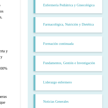
Enfermería Pediátrica y Ginecológica
e
tos
a,
Farmacológica, Nutrición y Dietética
Formación continuada
erta y
 y
Fundamentos, Gestión e Investigación
 100%
Liderazgo enfermero
meras
Noticias Generales
 que