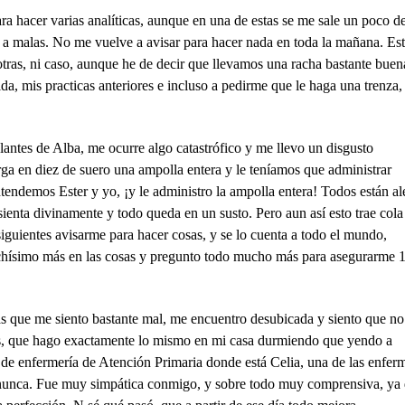
ra hacer varias analíticas, aunque en una de estas se me sale un poco d
a malas. No me vuelve a avisar para hacer nada en toda la mañana. Es
otras, ni caso, aunque he de decir que llevamos una racha bastante buen
a, mis practicas anteriores e incluso a pedirme que le haga una trenza,
antes de Alba, me ocurre algo catastrófico y me llevo un disgusto
ga en diez de suero una ampolla entera y le teníamos que administrar
tendemos Ester y yo, ¡y le administro la ampolla entera! Todos están al
sienta divinamente y todo queda en un susto. Pero aun así esto trae cola
siguientes avisarme para hacer cosas, y se lo cuenta a todo el mundo,
uchísimo más en las cosas y pregunto todo mucho más para asegurarme
as que me siento bastante mal, me encuentro desubicada y siento que no
s, que hago exactamente lo mismo en mi casa durmiendo que yendo a
 de enfermería de Atención Primaria donde está Celia, una de las enfer
 nunca. Fue muy simpática conmigo, y sobre todo muy comprensiva, ya