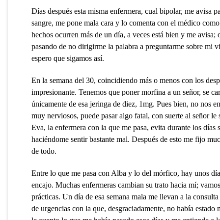
Días después esta misma enfermera, cual bipolar, me avisa pa
sangre, me pone mala cara y lo comenta con el médico como 
hechos ocurren más de un día, a veces está bien y me avisa; 
pasando de no dirigirme la palabra a preguntarme sobre mi vid
espero que sigamos así.
En la semana del 30, coincidiendo más o menos con los despl
impresionante. Tenemos que poner morfina a un señor, se car
únicamente de esa jeringa de diez, 1mg. Pues bien, no nos en
muy nerviosos, puede pasar algo fatal, con suerte al señor le 
Eva, la enfermera con la que me pasa, evita durante los días 
haciéndome sentir bastante mal. Después de esto me fijo m
de todo.
Entre lo que me pasa con Alba y lo del mórfico, hay unos dí
encajo. Muchas enfermeras cambian su trato hacia mí; vamo
prácticas. Un día de esa semana mala me llevan a la consulta
de urgencias con la que, desgraciadamente, no había estado