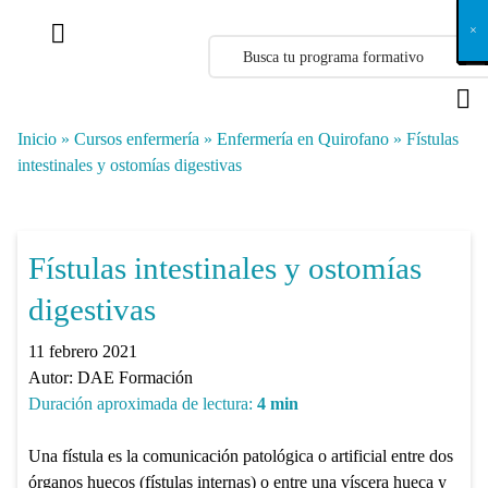
X
×
×
×
×
×
×
×
×
×
×
×
×
×
×
×
×
×
×
×
×
×
×
×
×
×
×
×
×
×
×
×
×
×
×
×
×
×
×
×
×
×
×
×
×
×
×
×
×
×
×
×
×
×
×
×
×
×
×
×
×
×
×
×
×
×
×
×
×
×
×
×
×
×
×
×
×
×
×
×
×
×
×
×
×
×
×
×
×
×
×
×
×
×
×
×
×
×
×
×
×
×
×
×
×
×
×
×
×
×
×
×
×
×
×
×
×
×
×
×
×
×
×
×
×
×
×
×
×
×
×
×
×
×
×
×
×
×
×
×
×
×
×
×
×
×
×
×
×
×
×
×
×
×
×
×
×
×
×
×
×
×
×
×
×
×
×
×
×
×
×
×
×
×
×
×
×
×
×
×
×
×
×
×
×
×
×
×
×
×
×
×
×
×
×
×
×
×
×
×
×
×
×
×
×
×
×
×
×
×
×
×
×
×
×
×
×
Inicio
»
Cursos enfermería
»
Enfermería en Quirofano
»
Fístulas
intestinales y ostomías digestivas
Fístulas intestinales y ostomías
digestivas
11 febrero 2021
Autor:
DAE Formación
Duración aproximada de lectura:
4
min
Una fístula es la comunicación patológica o artificial entre dos
órganos huecos (fístulas internas) o entre una víscera hueca y