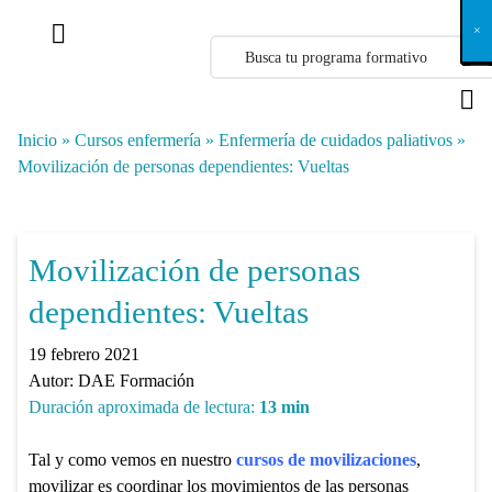
X
×
×
×
×
×
×
×
×
×
×
×
×
×
×
×
×
×
×
×
×
×
×
×
×
×
×
×
×
×
×
×
×
×
×
×
×
×
×
×
×
×
×
×
×
×
×
×
×
×
×
×
×
×
×
×
×
×
×
×
×
×
×
×
×
×
×
×
×
×
×
×
×
×
×
×
×
×
×
×
×
×
×
×
×
×
×
×
×
×
×
×
×
×
×
×
×
×
×
×
×
×
×
×
×
×
×
×
×
×
×
×
×
×
×
×
×
×
×
×
×
×
×
×
×
×
×
×
×
×
×
×
×
×
×
×
×
×
×
×
×
×
×
×
×
×
×
×
×
×
×
×
×
×
×
×
×
×
×
×
×
×
×
×
×
×
×
×
×
×
×
×
×
×
×
×
×
×
×
×
×
×
×
×
×
×
×
×
×
×
×
×
×
×
×
×
×
×
×
×
×
×
×
×
×
×
×
×
×
×
×
×
×
×
×
×
×
Inicio
»
Cursos enfermería
»
Enfermería de cuidados paliativos
»
Movilización de personas dependientes: Vueltas
Movilización de personas
dependientes: Vueltas
19 febrero 2021
Autor:
DAE Formación
Duración aproximada de lectura:
13
min
Tal y como vemos en nuestro
cursos de movilizaciones
,
movilizar es coordinar los movimientos de las personas