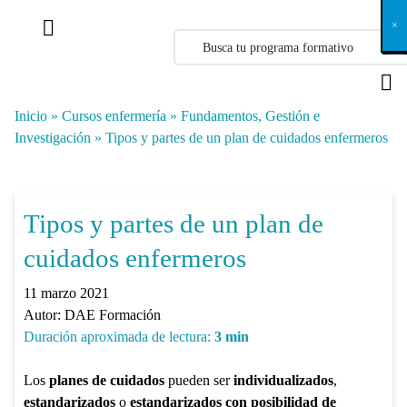
X
×
×
×
×
×
×
×
×
×
×
×
×
×
×
×
×
×
×
×
×
×
×
×
×
×
×
×
×
×
×
×
×
×
×
×
×
×
×
×
×
×
×
×
×
×
×
×
×
×
×
×
×
×
×
×
×
×
×
×
×
×
×
×
×
×
×
×
×
×
×
×
×
×
×
×
×
×
×
×
×
×
×
×
×
×
×
×
×
×
×
×
×
×
×
×
×
×
×
×
×
×
×
×
×
×
×
×
×
×
×
×
×
×
×
×
×
×
×
×
×
×
×
×
×
×
×
×
×
×
×
×
×
×
×
×
×
×
×
×
×
×
×
×
×
×
×
×
×
×
×
×
×
×
×
×
×
×
×
×
×
×
×
×
×
×
×
×
×
×
×
×
×
×
×
×
×
×
×
×
×
×
×
×
×
×
×
×
×
×
×
×
×
×
×
×
×
×
×
×
×
×
×
×
×
×
×
×
×
×
×
×
×
×
×
×
×
Inicio
»
Cursos enfermería
»
Fundamentos, Gestión e
Investigación
»
Tipos y partes de un plan de cuidados enfermeros
Tipos y partes de un plan de
cuidados enfermeros
11 marzo 2021
Autor:
DAE Formación
Duración aproximada de lectura:
3
min
Los
planes de cuidados
pueden ser
individualizados
,
estandarizados
o
estandarizados
con posibilidad de