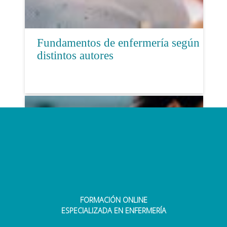
Fundamentos de enfermería según
distintos autores
FORMACIÓN ONLINE
La importancia de la formación en
ESPECIALIZADA EN ENFERMERÍA
la temática del Experto en Gestión